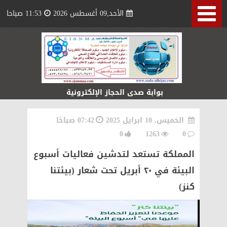
الأحد,09 أغسطس 2026
11:53 صباحا
بوابة صدى الحجاز الإلكترونية
الخميس, 10 ابرايل 2025
07:42 صباحًا
0
1263
0
المملكة تستعد لتدشين فعاليات أسبوع
البيئة في ٢٠ أبريل تحت شعار (بيئتنا
كنز)