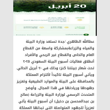
عطاالله الظاهري /جدة تستعد وزارة البيئة
والمياه والزراعةبمشاركة واسعة من القطاع
العام والخاص والقطاع غير الربحي والأفراد
أنطلاق فعاليات أسبوع البيئة السعودي ٢٠٢٥
تحت شعار (بيئتنا كنز) وذلك في ٢٠ أبريل الحالي.
ويأتي أسبوع البيئة تاكيداً لألتزام المملكة
بالمحافظة على البيئة والموارد الطبيعية وتعزيز
جهودها وريادتها في هذا المجال. وأوضح
المتحدث الرسمي لوزارة البيئة والزراعة (صالح
بن عبدالمحسن بن دخيل) أن أسبوع البيئة يأتي
تعزيزاً للجهود المتواصلة التي تبذلها المملكة