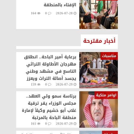
الإفتاء بالمنطقة
164
0
2026-07-28
أخبار مقترحة
مناسبات
برعاية أمير الباحة.. انطلاق
مهرجان الأطاولة التراثي
التاسع في مشهد وطني
يجسد أصالة التراث ويعزز
159
0
2026-07-29
الحراك السياحي
اوامر ملكية
برئاسة سمو ولي العهد..
مجلس الوزراء يقر ترقية
غلاب أبو خشيم وكيلاً لإمارة
منطقة الباحة بالمرتبة
161
0
2026-07-29
الرابعة عشرة