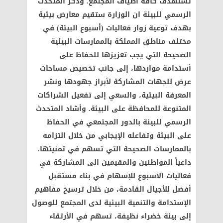
تستهدف كافة أطياف المجتمع. وذكر المتحدث
الرسمي للبيئة ان الوزارة ستقيم معارض بيئية
بهدف توعية زوار فعاليات (أسبوع البيئة) في
مختلف مناطق المملكة بالممارسات البيئية
الصحيحة التي يجب تعزيزها للحفاظ على
أستدامة مواردها، إلى جانب تخصيص مساحات
عرض للجهات المشاركة لأبراز جهودها ونشر
المعرفة البيئية، والسعي إلى تفعيل الشراكات
المتنوعة للمحافظة على البيئة. وأشاد المتحدث
الرسمي للبيئة بالدور المجتمعي في الحفاظ
على البيئة وتفاعله الإيجابي من خلال التزامه
بالممارسات الصحيحة التي تسهم في تمنيتها.
داعياً المواطنين والمقيمين الى المشاركة في
فعاليات الأسبوع للإسهام في بناء مستقبل
أفضل للأجيال القادمة، من خلال ترسيخ مفاهيم
الإستدامة والتنمية البيئية لدى المجتمع للوصول
إلى بيئة خضراء نظيفة، تسهم في الأرتقاء